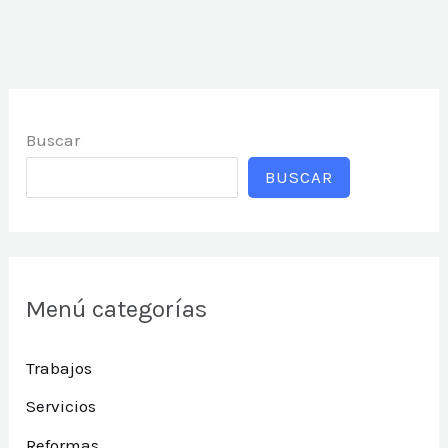
contención:
Estabilidad
y
seguridad
Buscar
para
tus
BUSCAR
proyectos
Menú categorías
Trabajos
Servicios
Reformas