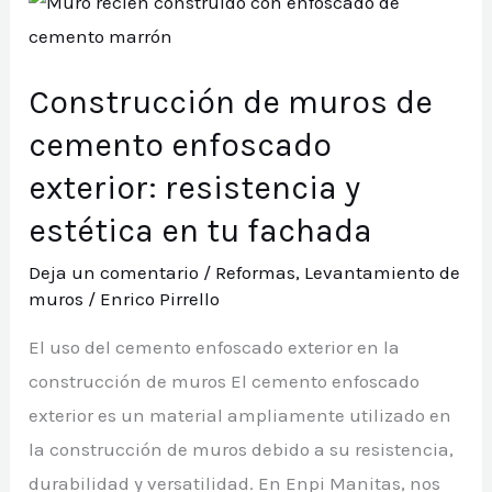
paneles
prefabricados:
Construcción de muros de
rapidez
y
cemento enfoscado
eficiencia
exterior: resistencia y
en
estética en tu fachada
la
construcción
Deja un comentario
/
Reformas
,
Levantamiento de
muros
/
Enrico Pirrello
El uso del cemento enfoscado exterior en la
construcción de muros El cemento enfoscado
exterior es un material ampliamente utilizado en
la construcción de muros debido a su resistencia,
durabilidad y versatilidad. En Enpi Manitas, nos