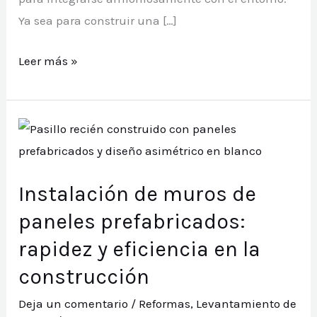
Ya sea para construir una […]
Levantamiento
Leer más »
de
muros
de
piedra:
belleza
Instalación de muros de
y
resistencia
paneles prefabricados:
en
rapidez y eficiencia en la
la
construcción
construcción
Deja un comentario
/
Reformas
,
Levantamiento de