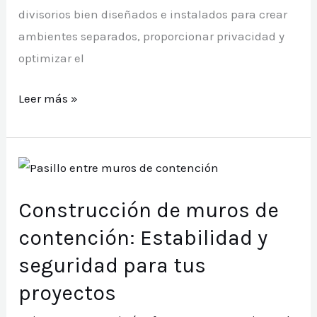
divisorios bien diseñados e instalados para crear
ambientes separados, proporcionar privacidad y
optimizar el
Instalación
Leer más »
de
muros
divisorios:
Separación
Construcción de muros de
funcional
y
contención: Estabilidad y
estética
seguridad para tus
en
proyectos
tu
espacio