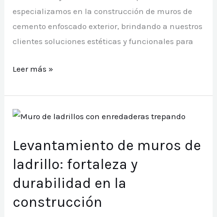
especializamos en la construcción de muros de
cemento enfoscado exterior, brindando a nuestros
clientes soluciones estéticas y funcionales para
Construcción
Leer más »
de
muros
de
cemento
Levantamiento de muros de
enfoscado
exterior:
ladrillo: fortaleza y
resistencia
durabilidad en la
y
construcción
estética