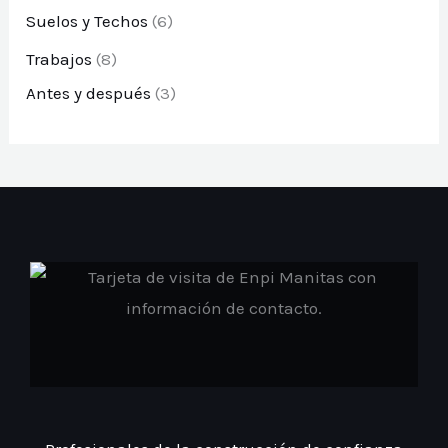
Suelos y Techos
(6)
Trabajos
(8)
Antes y después
(3)