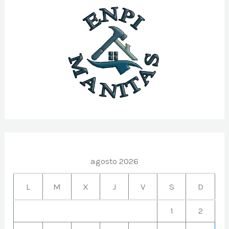
agosto 2026
L
M
X
J
V
S
D
1
2